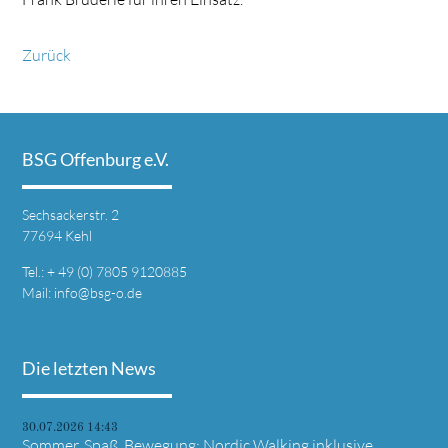
Zurück
BSG Offenburg e.V.
Sechsackerstr. 2
77694 Kehl
Tel.: + 49 (0) 7805 9120885
Mail:
info@bsg-o.de
Die letzten News
30.07.2026 14:43
Sommer, Spaß, Bewegung: Nordic Walking inklusive