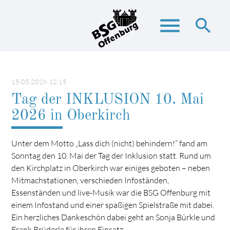
menu
search
Suchbegriffe
SUCHEN
15.05.2026 12:15
Tag der INKLUSION 10. Mai
2026 in Oberkirch
Unter dem Motto „Lass dich (nicht) behindern!“ fand am
Sonntag den 10. Mai der Tag der Inklusion statt. Rund um
den Kirchplatz in Oberkirch war einiges geboten – neben
Mitmachstationen, verschieden Infoständen,
Essenständen und live-Musik war die BSG Offenburg mit
einem Infostand und einer spaßigen Spielstraße mit dabei.
Ein herzliches Dankeschön dabei geht an Sonja Bürkle und
Frank Brüderle für ihren Einsatz.