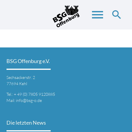
menu
search
Suchbegriffe
SUCHEN
BSG Offenburg e.V.
Sechsackerstr. 2
77694 Kehl
Tel.: + 49 (0) 7805 9120885
Mail:
info@bsg-o.de
Die letzten News